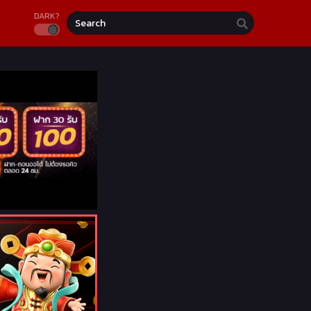
DARK?