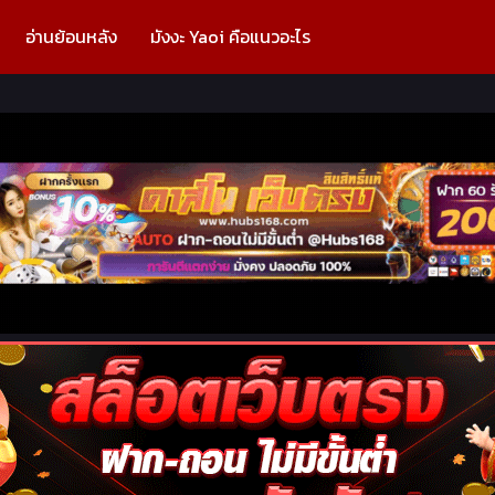
อ่านย้อนหลัง
มังงะ Yaoi คือแนวอะไร