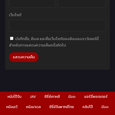
เว็บไซต์
บันทึกชื่อ, อีเมล และชื่อเว็บไซต์ของฉันบนเบราว์เซอร์นี้
สำหรับการแสดงความเห็นครั้งถัดไป
หนังโป๊จีน
JAV
ซีรี่ย์เกาหลี
มังงะ
แฮร์รี่พอตเตอร์
หนังเอวี
หนังมาเวล
ซีรี่ย์จีนพากย์ไทย
คลิปโป๊
มังงะ