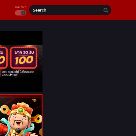
DARK?