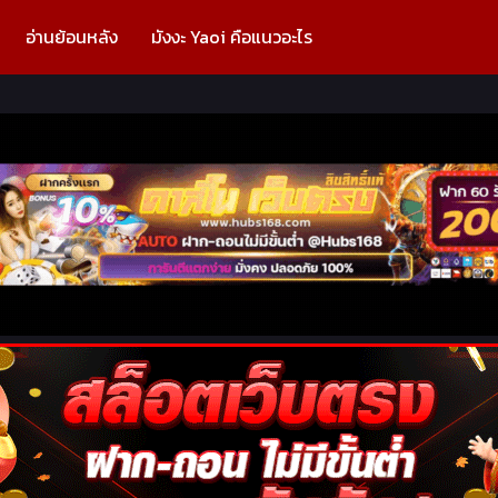
อ่านย้อนหลัง
มังงะ Yaoi คือแนวอะไร