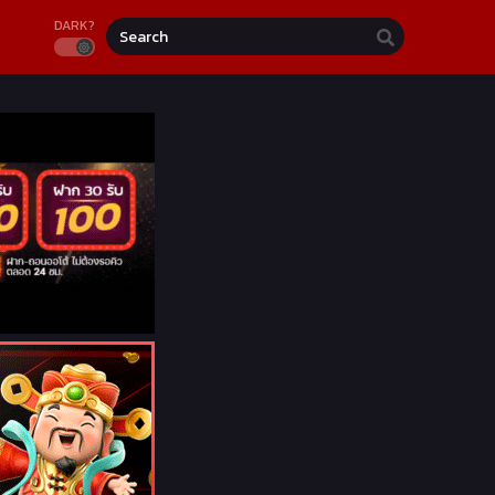
DARK?