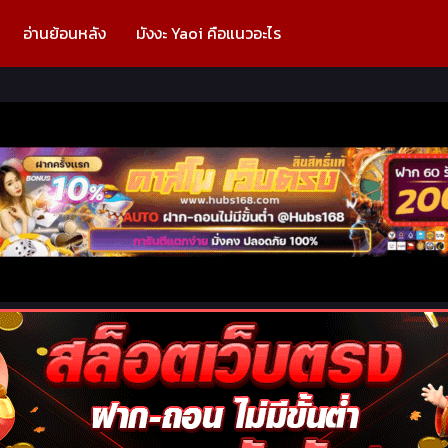
อ่านย้อนหลัง
มังงะ Yaoi คือแนวอะไร