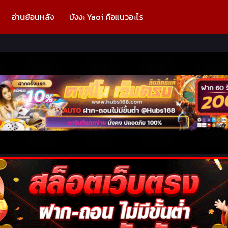
อ่านย้อนหลัง
มังงะ Yaoi คือแนวอะไร