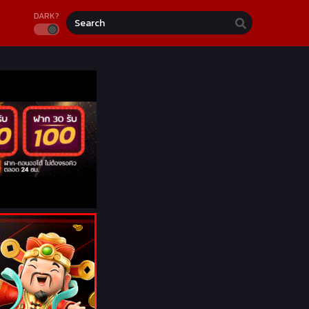
DARK?